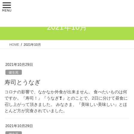
コ
ナ
ン
ビ
テ
ゲ
ン
ー
2021年10月
ツ
シ
へ
ョ
ス
ン
HOME
2021年10月
キ
に
ッ
移
プ
動
2021年10月29日
健生苑
寿司とうなぎ
コロナの影響で、なかなか外食が出来ません。 食べたいものは何
ですか。『寿司！』『うなぎ❣』とのことで、2日に分けて昼食に
召し上がって頂きました。 みなさま、『美味しい美味しい』とほ
とんど方が完食されていました。
2021年10月29日
健生苑