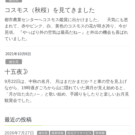
コスモス（秋桜）を見てきました
都市農業センターへコスモス鑑賞に出かけました。 天気にも恵
まれて、赤やピンク、白、黄色のコスモスの花が咲き誇り、今が
見頃。 『やっぱり外の空気は最高だね～』と外出の機会も喜ばれ
ていました。
2021年10月6日
健生苑
十五夜🌛
9月22日は、中秋の名月。 月はまだかまだか？と東の空を見上げ
ながら、19時過ぎごろから山に隠れていた満月が見え始めると、
「月が出た出た♪～」と歌い始め、手踊りをしたりと楽しいお月見
観賞会でした。
最近の投稿
2026年7月27日
健生苑
最新情報
松元デイサービス
聖寿園