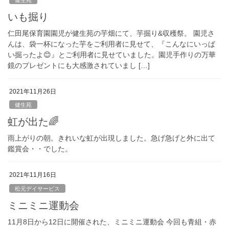
いも掘り
仁田尾保育園園児が健生苑の芋畑にて、芋掘り&収穫祭。 園児さ
んは、袋一杯になった芋をご利用者に見せて、『こんなにいっぱ
い掘ったよ😊』とご利用者に見せていました。園児手作りの万華
鏡のプレゼントにも大感激されていまし […]
2021年11月26日
健生苑
虹が出た🌈
雨上がりの朝。きれいな虹が出現しました。急げ急げと外に出て
鑑賞会・・でした。
2021年11月16日
松元デイサービス
ミニミニ運動会
11月8日から12日に開催された、ミニミニ運動会 今回も青組・赤