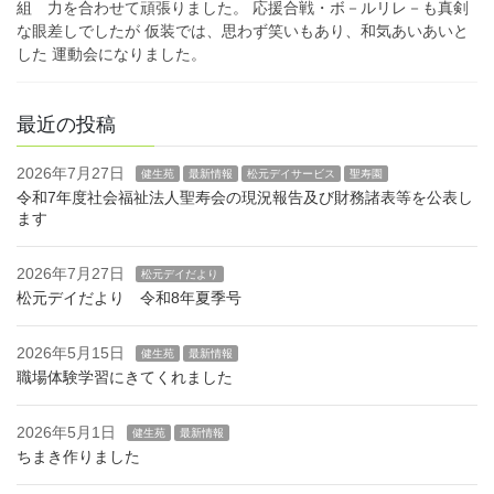
組 力を合わせて頑張りました。 応援合戦・ボ－ルリレ－も真剣
な眼差しでしたが 仮装では、思わず笑いもあり、和気あいあいと
した 運動会になりました。
最近の投稿
2026年7月27日
健生苑
最新情報
松元デイサービス
聖寿園
令和7年度社会福祉法人聖寿会の現況報告及び財務諸表等を公表し
ます
2026年7月27日
松元デイだより
松元デイだより 令和8年夏季号
2026年5月15日
健生苑
最新情報
職場体験学習にきてくれました
2026年5月1日
健生苑
最新情報
ちまき作りました