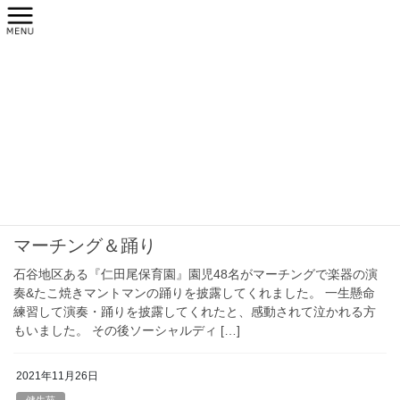
コ
ナ
ン
ビ
テ
ゲ
ン
ー
2021年11月
ツ
シ
へ
ョ
ス
ン
HOME
2021年11月
キ
に
ッ
移
プ
動
2021年11月26日
健生苑
マーチング＆踊り
石谷地区ある『仁田尾保育園』園児48名がマーチングで楽器の演
奏&たこ焼きマントマンの踊りを披露してくれました。 一生懸命
練習して演奏・踊りを披露してくれたと、感動されて泣かれる方
もいました。 その後ソーシャルディ […]
2021年11月26日
健生苑