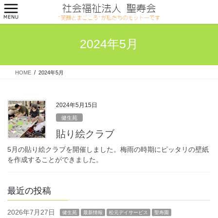
コ
ナ
ン
ビ
テ
ゲ
ン
ー
2024年5月
ツ
シ
へ
ョ
ス
ン
HOME
2024年5月
キ
に
ッ
移
プ
動
2024年5月15日
健生苑
貼り絵クラブ
5⽉の貼り絵クラブを開催しました。梅⾬の時期にピッタリの壁紙
を作成することができました。
最近の投稿
2026年7月27日
健生苑
最新情報
松元デイサービス
聖寿園