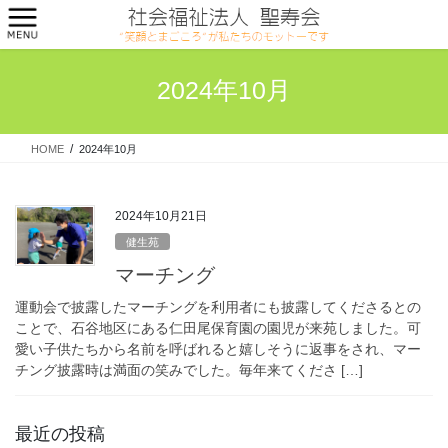
コ
ナ
ン
ビ
テ
ゲ
ン
ー
2024年10月
ツ
シ
へ
ョ
ス
ン
HOME
2024年10月
キ
に
ッ
移
プ
動
2024年10月21日
健生苑
マーチング
運動会で披露したマーチングを利用者にも披露してくださるとの
ことで、石谷地区にある仁田尾保育園の園児が来苑しました。可
愛い子供たちから名前を呼ばれると嬉しそうに返事をされ、マー
チング披露時は満面の笑みでした。毎年来てくださ […]
最近の投稿