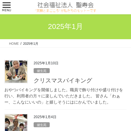
コ
ナ
ン
ビ
テ
ゲ
ン
ー
2025年1月
ツ
シ
へ
ョ
ス
ン
HOME
2025年1月
キ
に
ッ
移
プ
動
2025年1月10日
健生苑
クリスマスバイキング
おやつバイキングを開催しました。職員で飾り付けや盛り付けを
行い、利用者の方々に楽しんでいただきました。 皆さん「わぁ
ー、こんなにいいの」と嬉しそうにはにかんでいました。
2025年1月4日
健生苑