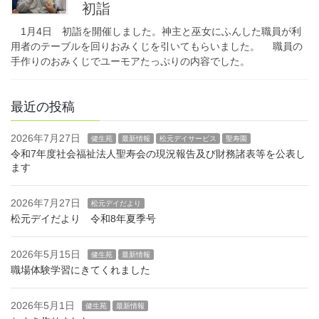
初詣
1月4日 初詣を開催しました。神主と巫女にふんした職員が利
用者のテーブルを回りおみくじを引いてもらいました。 職員の
手作りのおみくじでユーモアたっぷりの内容でした。
最近の投稿
2026年7月27日
健生苑
最新情報
松元デイサービス
聖寿園
令和7年度社会福祉法人聖寿会の現況報告及び財務諸表等を公表し
ます
2026年7月27日
松元デイだより
松元デイだより 令和8年夏季号
2026年5月15日
健生苑
最新情報
職場体験学習にきてくれました
2026年5月1日
健生苑
最新情報