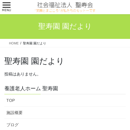
コ
ナ
ン
ビ
テ
ゲ
ン
ー
聖寿園 園だより
ツ
シ
へ
ョ
ス
ン
HOME
聖寿園 園だより
キ
に
ッ
移
プ
動
聖寿園 園だより
投稿はありません。
養護老人ホーム 聖寿園
TOP
施設概要
ブログ