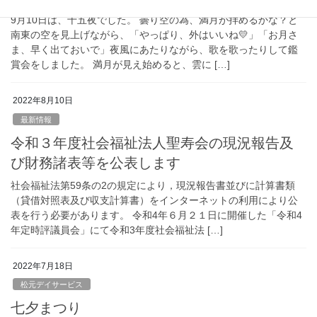
9月10日は、十五夜でした。 曇り空の為、満月が拝めるかな？と
南東の空を見上げながら、「やっぱり、外はいいね💛」「お月さ
ま、早く出ておいで」夜風にあたりながら、歌を歌ったりして鑑
賞会をしました。 満月が見え始めると、雲に […]
2022年8月10日
最新情報
令和３年度社会福祉法人聖寿会の現況報告及
び財務諸表等を公表します
社会福祉法第59条の2の規定により，現況報告書並びに計算書類
（貸借対照表及び収支計算書）をインターネットの利用により公
表を行う必要があります。 令和4年６月２１日に開催した「令和4
年定時評議員会」にて令和3年度社会福祉法 […]
2022年7月18日
松元デイサービス
七夕まつり