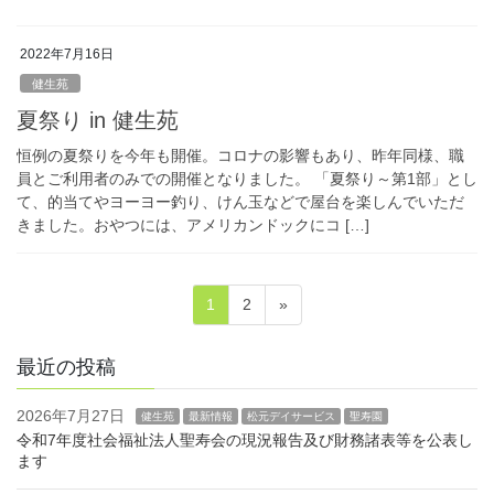
2022年7月16日
健生苑
夏祭り in 健生苑
恒例の夏祭りを今年も開催。コロナの影響もあり、昨年同様、職
員とご利用者のみでの開催となりました。 「夏祭り～第1部」とし
て、的当てやヨーヨー釣り、けん玉などで屋台を楽しんでいただ
きました。おやつには、アメリカンドックにコ […]
投
固
固
1
2
»
稿
定
定
ペ
ペ
の
最近の投稿
ー
ー
ペ
ジ
ジ
2026年7月27日
健生苑
最新情報
松元デイサービス
聖寿園
ー
令和7年度社会福祉法人聖寿会の現況報告及び財務諸表等を公表し
ジ
ます
送