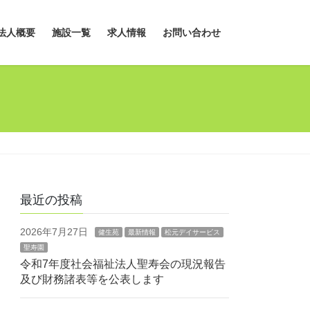
法人概要
施設一覧
求人情報
お問い合わせ
最近の投稿
2026年7月27日
健生苑
最新情報
松元デイサービス
聖寿園
令和7年度社会福祉法人聖寿会の現況報告
及び財務諸表等を公表します