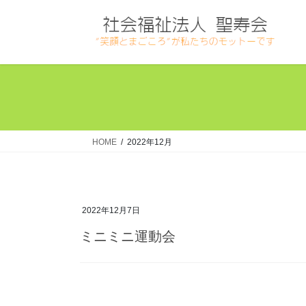
コ
ナ
ン
ビ
テ
ゲ
ン
ー
ツ
シ
へ
ョ
ス
ン
キ
に
ッ
移
HOME
2022年12月
プ
動
2022年12月7日
ミニミニ運動会