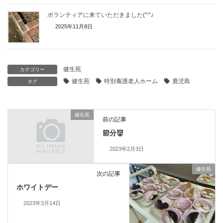
ボランティアに来ていただきました(^^♪
2025年11月8日
健生苑
カテゴリー
健生苑
特別養護老人ホーム
鹿児島
タグ
健生苑
前の記事
節分👹
2023年2月3日
健生苑
次の記事
ホワイトデー
2023年3月14日