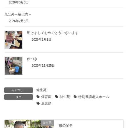
2026年3月3日
鬼は外～福は内～
2026年2月3日
明けましておめでとうございます
2026年1月1日
餅つき
2025年12月25日
健生苑
カテゴリー
保育園
健生苑
特別養護老人ホーム
タグ
鹿児島
健生苑
前の記事