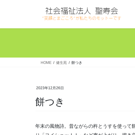
コ
ナ
ン
ビ
テ
ゲ
ン
ー
ツ
シ
へ
ョ
ス
ン
キ
に
ッ
移
HOME
健生苑
餅つき
プ
動
2023年12月26日
餅つき
年末の風物詩。昔ながらの杵とうすを使って