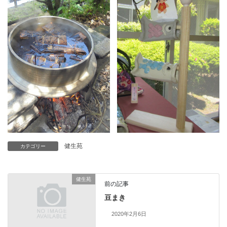
健生苑
カテゴリー
健生苑
前の記事
豆まき
2020年2月6日