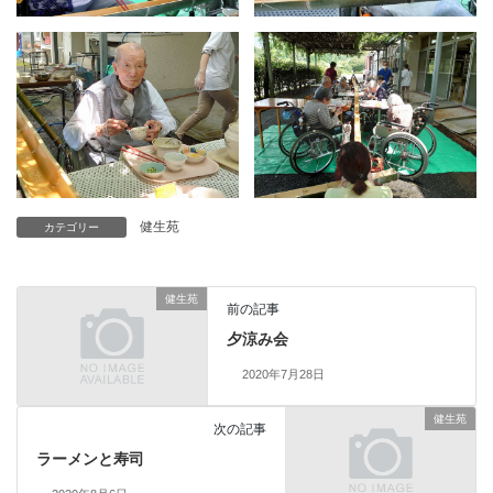
健生苑
カテゴリー
健生苑
前の記事
夕涼み会
2020年7月28日
健生苑
次の記事
ラーメンと寿司