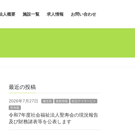
法人概要
施設一覧
求人情報
お問い合わせ
最近の投稿
2026年7月27日
健生苑
最新情報
松元デイサービス
聖寿園
令和7年度社会福祉法人聖寿会の現況報告
及び財務諸表等を公表します