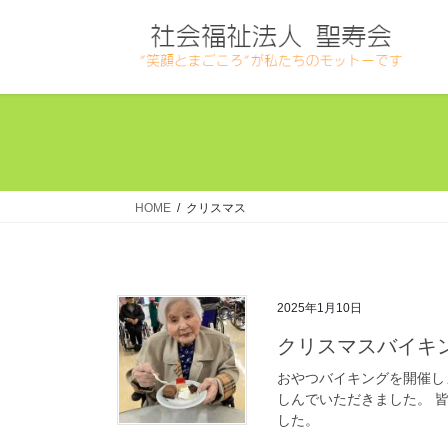
コ
ナ
ン
ビ
テ
ゲ
ン
ー
ツ
シ
へ
ョ
ス
ン
キ
に
ッ
移
HOME
クリスマス
プ
動
2025年1月10日
クリスマスバイキ
おやつバイキングを開催し
しんでいただきました。 
した。