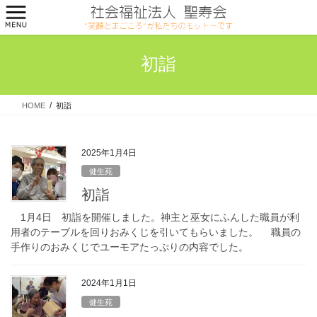
コ
ナ
ン
ビ
テ
ゲ
ン
ー
初詣
ツ
シ
へ
ョ
ス
ン
HOME
初詣
キ
に
ッ
移
プ
動
2025年1月4日
健生苑
初詣
1月4日 初詣を開催しました。神主と巫女にふんした職員が利
用者のテーブルを回りおみくじを引いてもらいました。 職員の
手作りのおみくじでユーモアたっぷりの内容でした。
2024年1月1日
健生苑