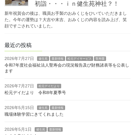
初詣・・・ｉｎ健生苑神社？！
新年祝賀会の後は、職員お手製のおみくじをひいていただきまし
た。今年の運勢は？大吉や末吉、おみくじの内容を読み上げ、笑
顔ですごされていました。
最近の投稿
2026年7月27日
健生苑
最新情報
松元デイサービス
聖寿園
令和7年度社会福祉法人聖寿会の現況報告及び財務諸表等を公表し
ます
2026年7月27日
松元デイだより
松元デイだより 令和8年夏季号
2026年5月15日
健生苑
最新情報
職場体験学習にきてくれました
2026年5月1日
健生苑
最新情報