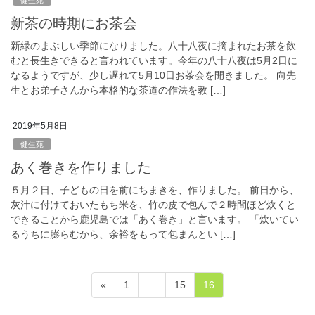
新茶の時期にお茶会
新緑のまぶしい季節になりました。八十八夜に摘まれたお茶を飲
むと長生きできると言われています。今年の八十八夜は5月2日に
なるようですが、少し遅れて5月10日お茶会を開きました。 向先
生とお弟子さんから本格的な茶道の作法を教 […]
2019年5月8日
健生苑
あく巻きを作りました
５月２日、子どもの日を前にちまきを、作りました。 前日から、
灰汁に付けておいたもち米を、竹の皮で包んで２時間ほど炊くと
できることから鹿児島では「あく巻き」と言います。 「炊いてい
るうちに膨らむから、余裕をもって包まんとい […]
投
固
固
固
«
1
…
15
16
稿
定
定
定