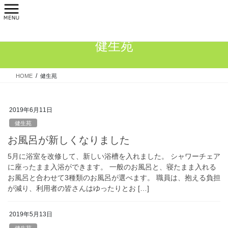
コ
ナ
ン
ビ
テ
ゲ
ン
ー
健生苑
ツ
シ
へ
ョ
ス
ン
HOME
健生苑
キ
に
ッ
移
プ
動
2019年6月11日
健生苑
お風呂が新しくなりました
5月に浴室を改修して、新しい浴槽を入れました。 シャワーチェア
に座ったまま入浴ができます。 一般のお風呂と、寝たまま入れる
お風呂と合わせて3種類のお風呂が選べます。 職員は、抱える負担
が減り、利用者の皆さんはゆったりとお […]
2019年5月13日
健生苑