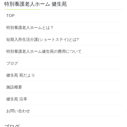
ペ
ペ
ペ
の
特別養護老人ホーム 健生苑
ー
ー
ー
ペ
ジ
ジ
ジ
TOP
ー
ジ
特別養護老人ホームとは？
送
短期入所生活介護(ショートステイ)とは?
り
特別養護老人ホーム健生苑の費用について
ブログ
健生苑 苑だより
施設概要
健生苑 沿革
お問い合わせ
ブログ